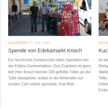
ALLGEMEIN
29. JULI 2015
ALLG
Spende von Edekamarkt Knoch
Kuch
Ein herzliches Dankeschön allen Spendern bei
Im ab
der Edeka-Sammelaktion. Das Ergebnis ist ganz
Reli
toll! Herr Knoch konnte 100 gefüllte Tüten an die
Walld
Tafel übergeben, wobei er die fehlenden zur
Tafel
runden Zahl selbst spendete. Das Bild...
Arbei
Einka