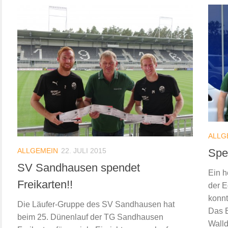
ALLG
Spe
ALLGEMEIN
22. JULI 2015
SV Sandhausen spendet
Ein h
Freikarten!!
der E
konnt
Die Läufer-Gruppe des SV Sandhausen hat
Das B
beim 25. Dünenlauf der TG Sandhausen
Walld