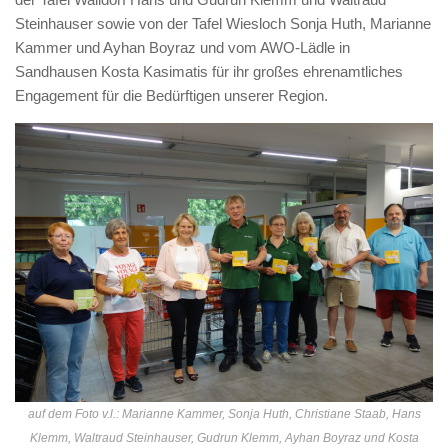
Steinhauser sowie von der Tafel Wiesloch Sonja Huth, Marianne
Kammer und Ayhan Boyraz und vom AWO-Lädle in
Sandhausen Kosta Kasimatis für ihr großes ehrenamtliches
Engagement für die Bedürftigen unserer Region.
auf dem Foto v.l.: Marianne Kammer, Sonja Huth, Christiane Staab, Hans
Klemm, Waltraud Steinhauser, Gudrun Klemm, Ayhan Boyraz und Kosta