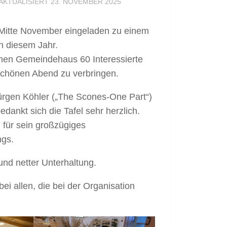
 AKTUALISIERT
23. NOVEMBER 2025
n Mitte November eingeladen zu einem
in diesem Jahr.
hen Gemeindehaus 60 Interessierte
chönen Abend zu verbringen.
Jürgen Köhler („The Scones-One Part“)
dankt sich die Tafel sehr herzlich.
 für sein großzügiges
ngs.
nd netter Unterhaltung.
ei allen, die bei der Organisation