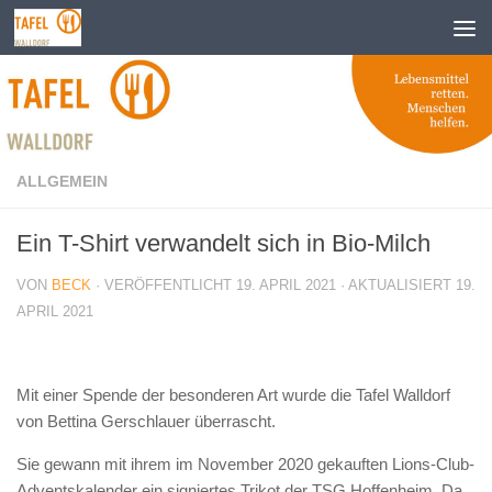
Zum Inhalt springen
ALLGEMEIN
Ein T-Shirt verwandelt sich in Bio-Milch
VON
BECK
· VERÖFFENTLICHT
19. APRIL 2021
· AKTUALISIERT
19.
APRIL 2021
Mit einer Spende der besonderen Art wurde die Tafel Walldorf
von Bettina Gerschlauer überrascht.
Sie gewann mit ihrem im November 2020 gekauften Lions-Club-
Adventskalender ein signiertes Trikot der TSG Hoffenheim. Da