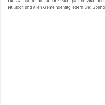
Die Walldorfer Tafel bedankt sich ganz herzlich be
Nußloch und allen Gemeindemitgliedern und Spender