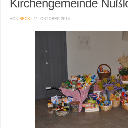
Kirchengemeinde Nußl
VON
BECK
·
11. OKTOBER 2014