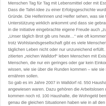
Menschen Tag für Tag mit Lebensmittel oder mit Es
Dass die Tafel-Idee zu einer Erfolgsgeschichte wurde
Gründe. Die Helferinnen und Helfer sehen, was sie tu
Unterstützung wirklich ankommt und dass sie gebra
in die Initiative eingebrachte eigene Freude auch „zu
„Unser täglich Brot gib uns heute…“ wie oft komme
trotz Wohlstandsgesellschaft gibt es viele Menschen
täglichen Leben nicht oder nur unzureichend erfüll
zitierten „reichen Walldorf“ leben Menschen mit Exi
Menschen, die nur ein geringes oder gar kein Eink
wissen, wie sie über die Runden kommen – wie sie si
ernähren sollen.
So gab es im Jahre 2007 in Walldorf rd. 550 Haushal
angewiesen waren. Dazu gehören die Arbeitslosen u
kommen noch rd. 100 Haushalte, die Wohngeld benöti
genau die gleichen Situationen haben wie in all d