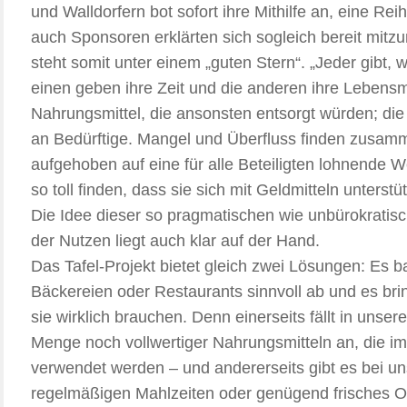
und Walldorfern bot sofort ihre Mithilfe an, eine 
auch Sponsoren erklärten sich sogleich bereit mit
steht somit unter einem „guten Stern“. „Jeder gibt, 
einen geben ihre Zeit und die anderen ihre Lebensm
Nahrungsmittel, die ansonsten entsorgt würden; die 
an Bedürftige. Mangel und Überfluss finden zusamm
aufgehoben auf eine für alle Beteiligten lohnende We
so toll finden, dass sie sich mit Geldmitteln unterstü
Die Idee dieser so pragmatischen wie unbürokratisc
der Nutzen liegt auch klar auf der Hand.
Das Tafel-Projekt bietet gleich zwei Lösungen: Es 
Bäckereien oder Restaurants sinnvoll ab und es bri
sie wirklich brauchen. Denn einerseits fällt in unse
Menge noch vollwertiger Nahrungsmitteln an, die im
verwendet werden – und andererseits gibt es bei un
regelmäßigen Mahlzeiten oder genügend frisches O