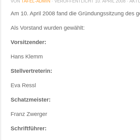
VON
TAFEL-ADMIN
· VERÖFFENTLICHT
10. APRIL 2008
· AKT
Am 10. April 2008 fand die Gründungssitzung des ge
Als Vorstand wurden gewählt:
Vorsitzender:
Hans Klemm
Stellvertreterin:
Eva Ressl
Schatzmeister:
Franz Zwerger
Schriftführer: