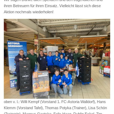
ihren Betreuern für ihren Einsatz. Vielleicht lässt sich diese
Aktion nochmals wiederholen!
oben v. l.: Willi Kempf (Vorstand 1. FC-Astoria Walldorf), Hans
Klemm (Vorstand Tafel), Thomas Potyka (Trainer), Lisa Schön
(Trainerin), Magnus Gaetcke, Felix Haag, Dublin Eckel, Tim