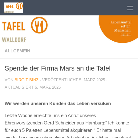
Zum Inhalt springen
ALLGEMEIN
Spende der Firma Mars an die Tafel
VON
BIRGIT BINZ
· VERÖFFENTLICHT
5. MÄRZ 2025
·
AKTUALISIERT
5. MÄRZ 2025
Wir werden unseren Kunden das Leben versüßen
Letzte Woche erreichte uns ein Anruf unseres
Ehrenvorsitzenden Gerd Schneider aus Hamburg:“ Ich konnte
für euch 5 Paletten Lebensmittel akquirieren.“ Er hatte mal
wieder bei seinem ehemaligen Arbeitgeber, Fa. Mars, angefragt,