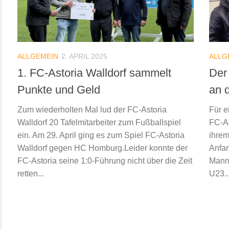
ALLGEMEIN
2. APRIL 2025
ALLG
1. FC-Astoria Walldorf sammelt
Der
Punkte und Geld
an d
Zum wiederholten Mal lud der FC-Astoria
Für e
Walldorf 20 Tafelmitarbeiter zum Fußballspiel
FC-As
ein. Am 29. April ging es zum Spiel FC-Astoria
ihrem
Walldorf gegen HC Homburg.Leider konnte der
Anfan
FC-Astoria seine 1:0-Führung nicht über die Zeit
Manns
retten...
U23..