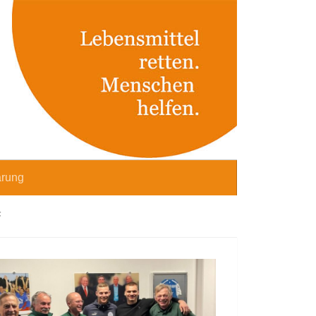
ärung
F