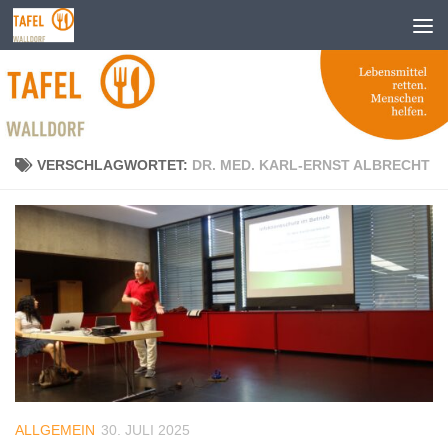
Zum Inhalt springen
VERSCHLAGWORTET:
DR. MED. KARL-ERNST ALBRECHT
ALLGEMEIN
30. JULI 2025