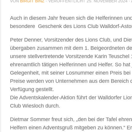
VON
BIRGIT BINZ
· VERÖFFENTLICHT
25. NOVEMBER 2024
·
Auch in diesem Jahr freuen sich die Helferinnen und
besondere Geschenk des Lions Club Walldorf-Astor
Peter Denner, Vorsitzender des Lions Club, und Die
übergaben zusammen mit dem 1. Beigeordneten der
unsere stellvertretende Vorsitzende Karin Teuschel 
ehrenamtlich tätigen Helferinnen und Helfer. So hat
Gelegenheit, mit seiner Losnummer einen Preis bei
Preise werden von Unternehmen aus dem Bereich d
Verfügung gestellt.
Die Adventskalender-Aktion führt der Walldorfer L
Club Wiesloch durch.
Dietmar Sommer freut sich, „den bei der Tafel ehren
Helfern einen Adventsgruß mitgeben zu können.“ Er