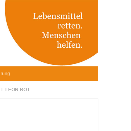
ärung
T. LEON-ROT