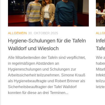
ALLGEMEIN
30. OKTOBER 2025
ALLG
Hygiene-Schulungen für die Tafeln
Inf
Walldorf und Wiesloch
Taf
Alle Mitarbeitenden der Tafeln sind verpflichtet,
Wie a
in regelmäßigen Abständen an
haben
Hygieneschulungen und Schulungen zur
Mitarb
Arbeitssicherheit teilzunehmen. Simone Krauß
Infek
als Hygienebeauftragte und Robert Brinner als
teilz
Sicherheitsbeauftragter der Tafel Walldorf
letzte
konnten für diese an drei Terminen...