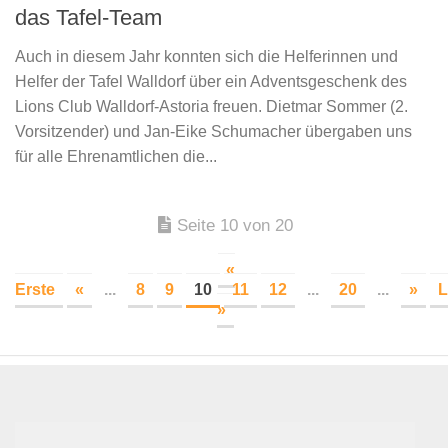
das Tafel-Team
Auch in diesem Jahr konnten sich die Helferinnen und
Helfer der Tafel Walldorf über ein Adventsgeschenk des
Lions Club Walldorf-Astoria freuen. Dietmar Sommer (2.
Vorsitzender) und Jan-Eike Schumacher übergaben uns
für alle Ehrenamtlichen die...
Seite 10 von 20
«
Erste
«
...
8
9
10
11
12
...
20
...
»
L
»